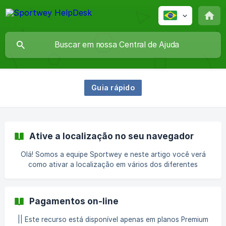
Guia rápido
Ative a localização no seu navegador
Olá! Somos a equipe Sportwey e neste artigo você verá
como ativar a localização em vários dos diferentes
navegadores que utiliza para acessar nossa plataforma.
Google Chrome (no telefone) No seu telefone ou tablet
Android, abra o aplicativo Chrome. À direita da barra de
Pagamentos on-line
endereço, toque em Mais. Configurações. Toque em
Configurações do site. Localização. Ative ou desative a
|| Este recurso está disponível apenas em planos Premium
opção Localização. Google Chrome (no PC) Abra o Google