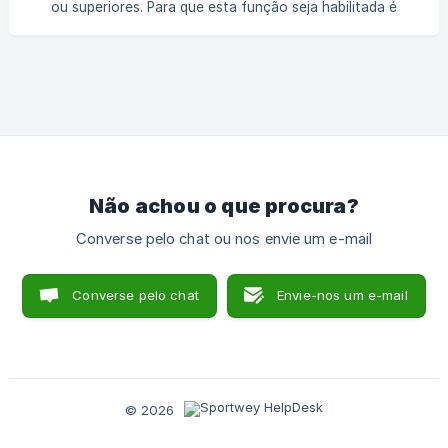
ou superiores. Para que esta função seja habilitada é
Chrome. À direita da barra de ender
necessário entrar em contato com a equipe de suporte
dentro do nosso chat. Comissões e Condições Gerais •
Serão cobrados 4% do pagamento efetuado pelos
usuários. • Será cobrado de você um adicional de $10MXN
por cada pagamento feito diretamente ao usuário final
(não organizador). • Será cobrada uma cobrança de
$12,00MXN cada vez que uma transferência for feita da
sua conta
Não achou o que procura?
Converse pelo chat ou nos envie um e-mail
Converse pelo chat
Envie-nos um e-mail
© 2026