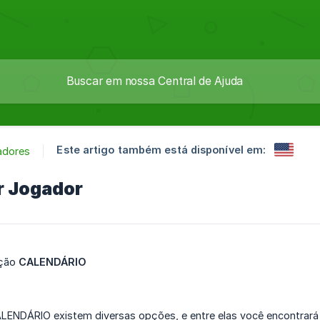
Este artigo também está disponível em:
adores
 Jogador
eção
CALENDÁRIO
LENDÁRIO existem diversas opções, e entre elas você encontrar