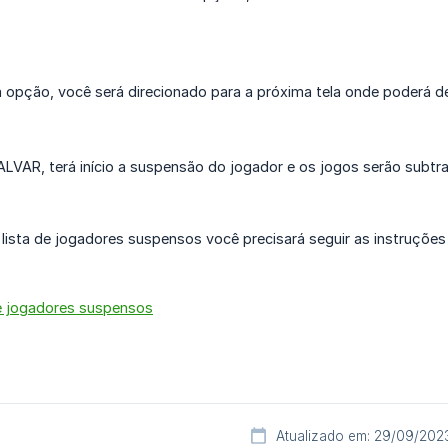
a opção, você será direcionado para a próxima tela onde poderá d
ALVAR, terá início a suspensão do jogador e os jogos serão subtr
 lista de jogadores suspensos você precisará seguir as instruções 
de jogadores suspensos
Atualizado em: 29/09/202