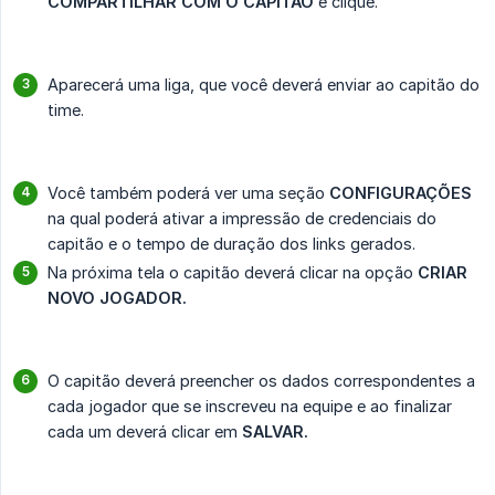
COMPARTILHAR COM O CAPITÃO
e clique.
Aparecerá uma liga, que você deverá enviar ao capitão do
time.
Você também poderá ver uma seção
CONFIGURAÇÕES
na qual poderá ativar a impressão de credenciais do
capitão e o tempo de duração dos links gerados.
Na próxima tela o capitão deverá clicar na opção
CRIAR 
NOVO JOGADOR.
O capitão deverá preencher os dados correspondentes a
cada jogador que se inscreveu na equipe e ao finalizar
cada um deverá clicar em
SALVAR.