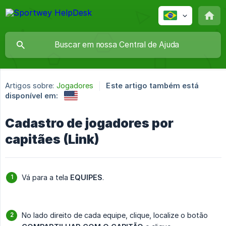
Artigos sobre:
Jogadores
Este artigo também está
disponível em:
Cadastro de jogadores por
capitães (Link)
Vá para a tela
EQUIPES
.
No lado direito de cada equipe, clique, localize o botão