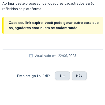
Ao final deste processo, os jogadores cadastrados serão
refletidos na plataforma.
Caso seu link expire, você pode gerar outro para que
os jogadores continuem se cadastrando.
Atualizado em: 22/09/2023
Sim
Não
Este artigo foi útil?