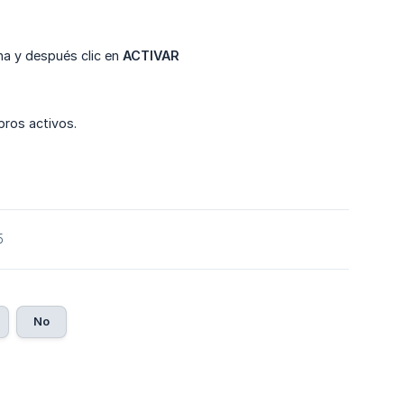
ha y después clic en
ACTIVAR 
bros activos.
5
No