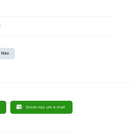
3
Não
Envie-nos um e-mail