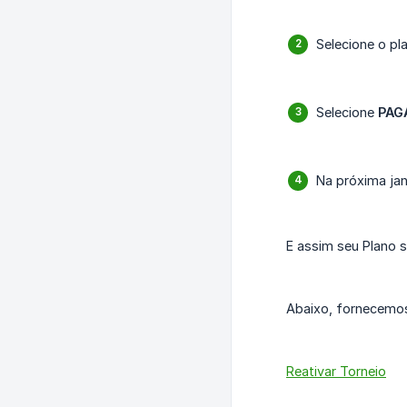
Selecione o pl
Selecione
PAG
Na próxima jan
E assim seu Plano s
Abaixo, fornecemos 
Reativar Torneio